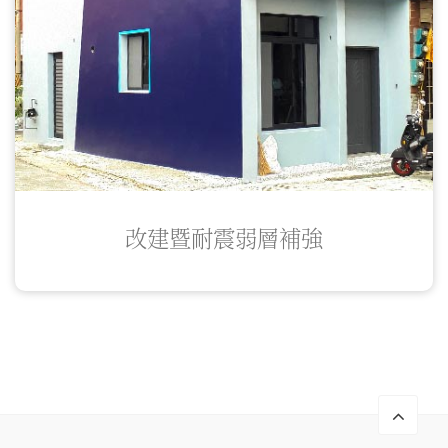
改建暨耐震弱層補強