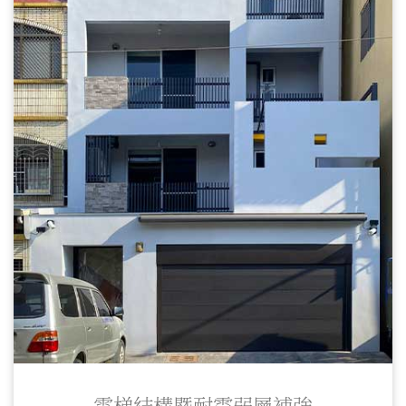
電梯結構暨耐震弱層補強