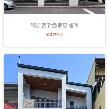
翻新暨耐震弱層補強
張慶建築師