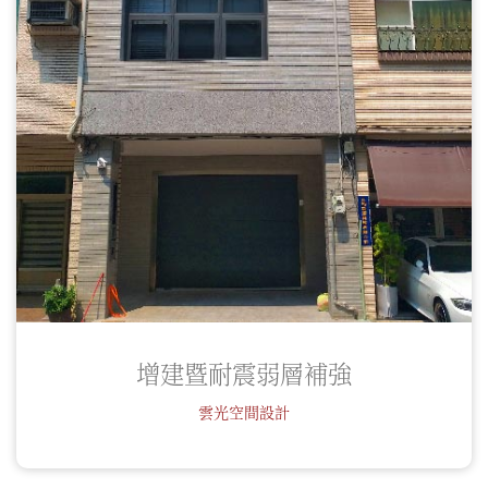
增建暨耐震弱層補強
雲光空間設計