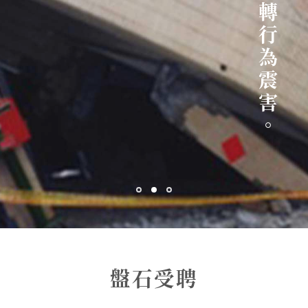
老舊住宅 — 耐震能力不足震害。
三角窗 — 扭轉行為震害。
盤石受聘